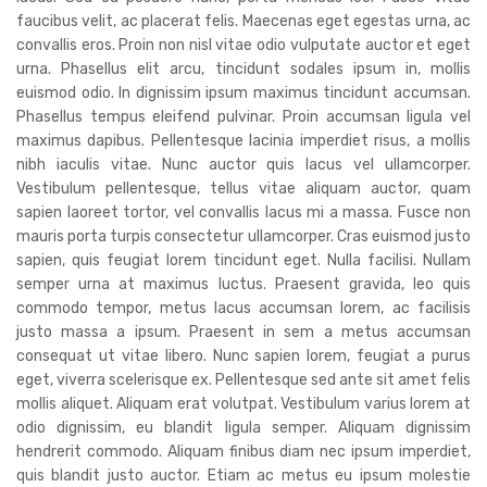
faucibus velit, ac placerat felis. Maecenas eget egestas urna, ac
convallis eros. Proin non nisl vitae odio vulputate auctor et eget
urna. Phasellus elit arcu, tincidunt sodales ipsum in, mollis
euismod odio. In dignissim ipsum maximus tincidunt accumsan.
Phasellus tempus eleifend pulvinar. Proin accumsan ligula vel
maximus dapibus. Pellentesque lacinia imperdiet risus, a mollis
nibh iaculis vitae. Nunc auctor quis lacus vel ullamcorper.
Vestibulum pellentesque, tellus vitae aliquam auctor, quam
sapien laoreet tortor, vel convallis lacus mi a massa. Fusce non
mauris porta turpis consectetur ullamcorper. Cras euismod justo
sapien, quis feugiat lorem tincidunt eget. Nulla facilisi. Nullam
semper urna at maximus luctus. Praesent gravida, leo quis
commodo tempor, metus lacus accumsan lorem, ac facilisis
justo massa a ipsum. Praesent in sem a metus accumsan
consequat ut vitae libero. Nunc sapien lorem, feugiat a purus
eget, viverra scelerisque ex. Pellentesque sed ante sit amet felis
mollis aliquet. Aliquam erat volutpat. Vestibulum varius lorem at
odio dignissim, eu blandit ligula semper. Aliquam dignissim
hendrerit commodo. Aliquam finibus diam nec ipsum imperdiet,
quis blandit justo auctor. Etiam ac metus eu ipsum molestie