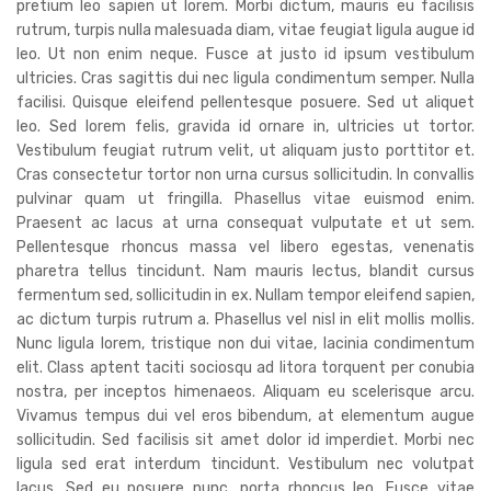
pretium leo sapien ut lorem. Morbi dictum, mauris eu facilisis
rutrum, turpis nulla malesuada diam, vitae feugiat ligula augue id
leo. Ut non enim neque. Fusce at justo id ipsum vestibulum
ultricies. Cras sagittis dui nec ligula condimentum semper. Nulla
facilisi. Quisque eleifend pellentesque posuere. Sed ut aliquet
leo. Sed lorem felis, gravida id ornare in, ultricies ut tortor.
Vestibulum feugiat rutrum velit, ut aliquam justo porttitor et.
Cras consectetur tortor non urna cursus sollicitudin. In convallis
pulvinar quam ut fringilla. Phasellus vitae euismod enim.
Praesent ac lacus at urna consequat vulputate et ut sem.
Pellentesque rhoncus massa vel libero egestas, venenatis
pharetra tellus tincidunt. Nam mauris lectus, blandit cursus
fermentum sed, sollicitudin in ex. Nullam tempor eleifend sapien,
ac dictum turpis rutrum a. Phasellus vel nisl in elit mollis mollis.
Nunc ligula lorem, tristique non dui vitae, lacinia condimentum
elit. Class aptent taciti sociosqu ad litora torquent per conubia
nostra, per inceptos himenaeos. Aliquam eu scelerisque arcu.
Vivamus tempus dui vel eros bibendum, at elementum augue
sollicitudin. Sed facilisis sit amet dolor id imperdiet. Morbi nec
ligula sed erat interdum tincidunt. Vestibulum nec volutpat
lacus. Sed eu posuere nunc, porta rhoncus leo. Fusce vitae