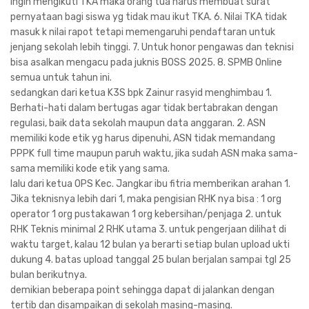
ingin mengikuti TKA maka orang tua harus membuat surat
pernyataan bagi siswa yg tidak mau ikut TKA. 6. Nilai TKA tidak
masuk k nilai rapot tetapi memengaruhi pendaftaran untuk
jenjang sekolah lebih tinggi. 7. Untuk honor pengawas dan teknisi
bisa asalkan mengacu pada juknis BOSS 2025. 8. SPMB Online
semua untuk tahun ini.
sedangkan dari ketua K3S bpk Zainur rasyid menghimbau 1.
Berhati-hati dalam bertugas agar tidak bertabrakan dengan
regulasi, baik data sekolah maupun data anggaran. 2. ASN
memiliki kode etik yg harus dipenuhi, ASN tidak memandang
PPPK full time maupun paruh waktu, jika sudah ASN maka sama-
sama memiliki kode etik yang sama.
lalu dari ketua OPS Kec. Jangkar ibu fitria memberikan arahan 1.
Jika teknisnya lebih dari 1, maka pengisian RHK nya bisa : 1 org
operator 1 org pustakawan 1 org kebersihan/penjaga 2. untuk
RHK Teknis minimal 2 RHK utama 3. untuk pengerjaan dilihat di
waktu target, kalau 12 bulan ya berarti setiap bulan upload ukti
dukung 4. batas upload tanggal 25 bulan berjalan sampai tgl 25
bulan berikutnya.
demikian beberapa point sehingga dapat di jalankan dengan
tertib dan disampaikan di sekolah masing-masing.