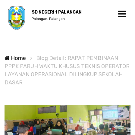
SD NEGERI 1 PALANGAN
Palangan, Palangan
Home
Blog Detail : RAPAT PEMBINAAN
PPPK PARUH WAKTU KHUSUS TEKNIS OPERATOR
LAYANAN OPERASIONAL DILINGKUP SEKOLAH
DASAR