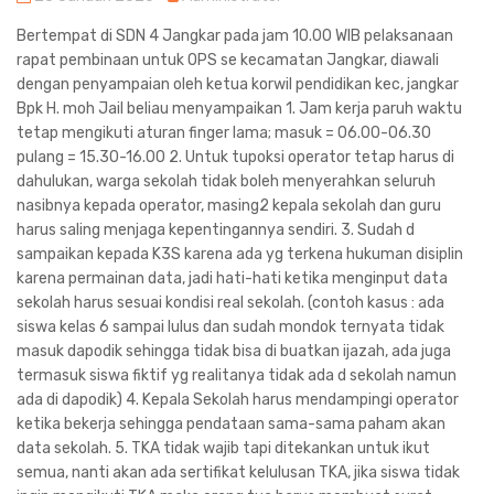
Bertempat di SDN 4 Jangkar pada jam 10.00 WIB pelaksanaan
rapat pembinaan untuk OPS se kecamatan Jangkar, diawali
dengan penyampaian oleh ketua korwil pendidikan kec, jangkar
Bpk H. moh Jail beliau menyampaikan 1. Jam kerja paruh waktu
tetap mengikuti aturan finger lama; masuk = 06.00-06.30
pulang = 15.30-16.00 2. Untuk tupoksi operator tetap harus di
dahulukan, warga sekolah tidak boleh menyerahkan seluruh
nasibnya kepada operator, masing2 kepala sekolah dan guru
harus saling menjaga kepentingannya sendiri. 3. Sudah d
sampaikan kepada K3S karena ada yg terkena hukuman disiplin
karena permainan data, jadi hati-hati ketika menginput data
sekolah harus sesuai kondisi real sekolah. (contoh kasus : ada
siswa kelas 6 sampai lulus dan sudah mondok ternyata tidak
masuk dapodik sehingga tidak bisa di buatkan ijazah, ada juga
termasuk siswa fiktif yg realitanya tidak ada d sekolah namun
ada di dapodik) 4. Kepala Sekolah harus mendampingi operator
ketika bekerja sehingga pendataan sama-sama paham akan
data sekolah. 5. TKA tidak wajib tapi ditekankan untuk ikut
semua, nanti akan ada sertifikat kelulusan TKA, jika siswa tidak